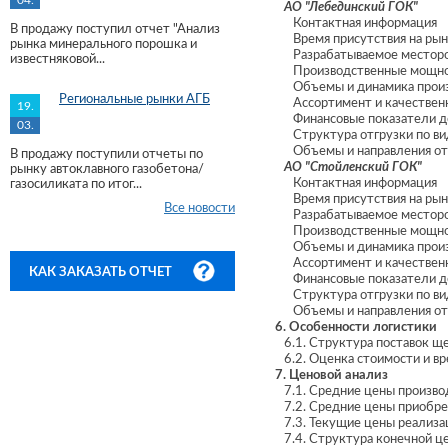
04.
АО "Лебединский ГОК"
Контактная информация
В продажу поступил отчет "Анализ
Время присутствия на рынк
рынка минерального порошка и
Разрабатываемое местор
известняковой...
Производственные мощно
Объемы и динамика произво
Региональные рынки АГБ
Ассортимент и качественн
19.
Финансовые показатели дея
03.
Структура отгрузки по вид
Объемы и направления отг
В продажу поступили отчеты по
АО "Стойленский ГОК"
рынку автоклавного газобетона/
Контактная информация
газосиликата по итог...
Время присутствия на рынк
Все новости
Разрабатываемое местор
Производственные мощно
Объемы и динамика произво
Ассортимент и качественн
КАК ЗАКАЗАТЬ ОТЧЕТ
Финансовые показатели дея
Структура отгрузки по вид
Объемы и направления отг
6. Особенности логистики
6.1. Структура поставок ще
6.2. Оценка стоимости и вр
7. Ценовой анализ
7.1. Средние цены произво
7.2. Средние цены приобре
7.3. Текущие цены реализа
7.4. Структура конечной це