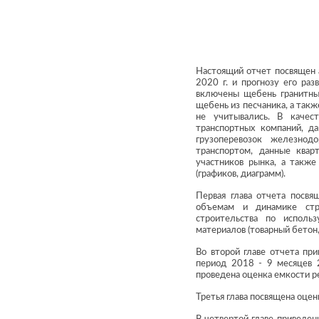
Настоящий отчет посвящен 
2020 г. и прогнозу его ра
включены щебень гранитный
щебень из песчаника, а так
не учитывались. В качес
транспортных компаний, д
грузоперевозок железнод
транспортом, данные квар
участников рынка, а такж
(графиков, диаграмм).
Первая глава отчета посвя
объемам и динамике стр
строительства по использ
материалов (товарный бетон
Во второй главе отчета пр
период 2018 - 9 месяцев 2
проведена оценка емкости ре
Третья глава посвящена оце