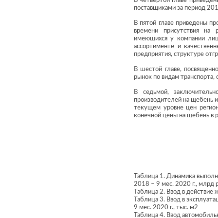
В четвертой главе приведе
поставщиками за период 2018
В пятой главе приведены п
времени присутствия на р
имеющихся у компании лице
ассортименте и качественн
предприятия, структуре отгр
В шестой главе, посвященн
рынок по видам транспорта,
В седьмой, заключительн
производителей на щебень и 
текущем уровне цен регион
конечной цены на щебень в р
Таблица 1. Динамика выполн
2018 – 9 мес. 2020 г., млрд 
Таблица 2. Ввод в действие 
Таблица 3. Ввод в эксплуат
9 мес. 2020 г., тыс. м2
Таблица 4. Ввод автомобильн