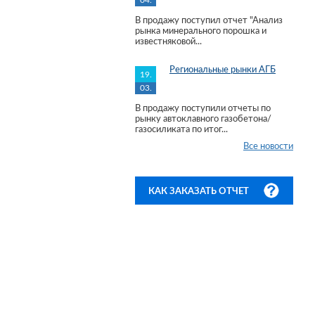
04.
В продажу поступил отчет "Анализ
рынка минерального порошка и
известняковой...
Региональные рынки АГБ
19.
03.
В продажу поступили отчеты по
рынку автоклавного газобетона/
газосиликата по итог...
Все новости
КАК ЗАКАЗАТЬ ОТЧЕТ