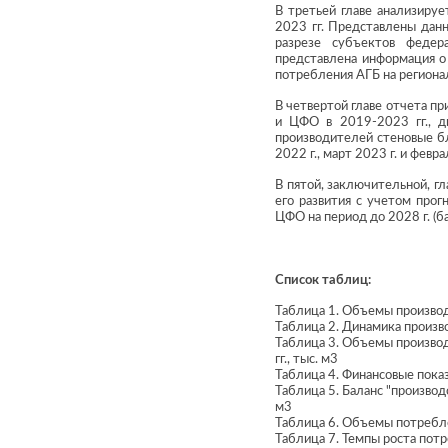
В третьей главе анализиру
2023 гг. Представлены данн
разрезе субъектов федер
представлена информация о
потребления АГБ на региона
В четвертой главе отчета п
и ЦФО в 2019-2023 гг., д
производителей стеновые бл
2022 г., март 2023 г. и февра
В пятой, заключительной, гл
его развития с учетом прог
ЦФО на период до 2028 г. (б
Список таблиц:
Таблица 1. Объемы производс
Таблица 2. Динамика произво
Таблица 3. Объемы производ
гг., тыс. м3
Таблица 4. Финансовые показ
Таблица 5. Баланс "производ
м3
Таблица 6. Объемы потребле
Таблица 7. Темпы роста потр