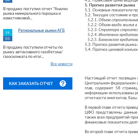
04.
4.2. Прайсовые цены ведущ
5. Прогноз развития рынка
В продажу поступил отчет "Анализ
5.1. Основные показатели пр
рынка минерального порошка и
5.2. Текущее состояние и пр
известняковой...
5.2.1. Объем строительных 
5.2.2. Объем ввода жилья в
5.2.3. Структура строител
Региональные рынки АГБ
19.
5.2.4. Ипотечное кредитов
03.
5.2.5. Банковское кредито
5.3. Прогноз развития рынка
В продажу поступили отчеты по
5.4. Прогноз ценовой конъю
рынку автоклавного газобетона/
газосиликата по итог...
Все новости
Настоящий отчет посвящен к
Центральном федеральном окр
КАК ЗАКАЗАТЬ ОТЧЕТ
глав, содержит 58 страниц
информации использованы ре
отчетности эмитентов, базы
В первой главе отчета прив
ЦФО представлены данные о
также всех предприятий-про
финансовые показатели деят
Во второй главе отчета при