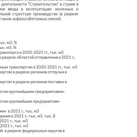
 деятельности "Строительство" в стране в
емов ввода в эксплуатацию железных и
льной структуре производства (в разрезе
а также асфальтобетонных смесей.
ыс. м3, %
ыс. м3, %
ранспорта в 2020-2021 гг., тыс. м3
 разрезе областей отправления в 2021 г.,
ным транспортом в 2020-2021 гг., тыс. м3
ртом в разрезе регионов отгрузки в
ртом в разрезе регионов поставки в
ортом крупнейшими предприятиями-
ортом крупнейшим предприятиям-
м в 2021 г., тыс. м3
ния в 2021 г., тыс. м3, тыс. $
021 г., тыс. м3
2021 г., тыс. м3
й в разрезе федеральных округов в