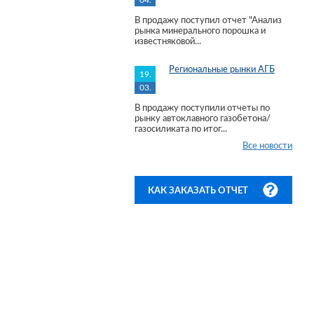
04.
В продажу поступил отчет "Анализ
рынка минерального порошка и
известняковой...
Региональные рынки АГБ
19.
03.
В продажу поступили отчеты по
рынку автоклавного газобетона/
газосиликата по итог...
Все новости
КАК ЗАКАЗАТЬ ОТЧЕТ