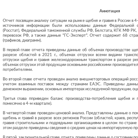
Аннотация
Отчет посвящен анализу ситуации на рынке щебня и гравия в России в 4-
источников информации были использованы данные Федеральной с
(Росстат), Федеральной таможенной службы РФ, Белстата, КГК МФ РК,
перевозок РФ, а также данные "ГС-Эксперт". Отчет содержит 68 стра
(графиков, диаграмм).
В первой главе отчета приведены данные об объемах производстве щеб
разрезе областей в 2021 г., объемах отгрузки всеми видами транспо
отгрузки щебня и гравия железнодорожным транспортом в разрезе рег
объемах отгрузки этой продукции основными российскими производите
потребителями.
Во второй главе отчета проведен анализ внешнеторговых операций рос
учетом взаимных поставок между странами ЕАЭС. Приведены данны
денежном выражении, основных импортерах исследуемой продукции, оце
Третья глава пприведен баланс производства-потребления щебня и гр
помесячно в 4-м квартале).
В четвертой главе проведен ценовой анализ. Представлены данные о п
щебень и гравий в разрезе всех регионов России (областей, краев, рес
гравия строительными и подрядными организациями в целом по стране и
этом разделе приведены сведения о средних ценах на импортируемую п
В пятой, заключительной главе отчета, приведены данные о состоянии п