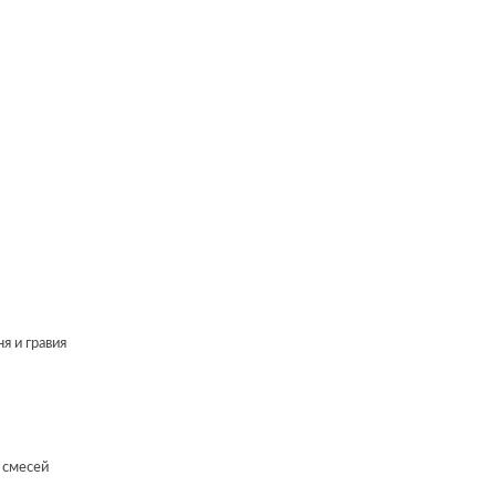
ня и гравия
ых смесей