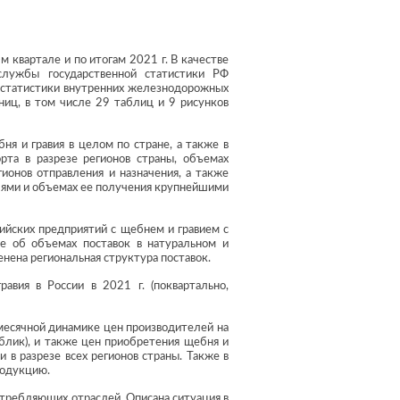
м квартале и по итогам 2021 г. В качестве
лужбы государственной статистики РФ
 статистики внутренних железнодорожных
ниц, в том числе 29 таблиц и 9 рисунков
ня и гравия в целом по стране, а также в
рта в разрезе регионов страны, объемах
ионов отправления и назначения, а также
лями и объемах ее получения крупнейшими
сийских предприятий с щебнем и гравием с
е об объемах поставок в натуральном и
нена региональная структура поставок.
авия в России в 2021 г. (поквартально,
омесячной динамике цен производителей на
публик), и также цен приобретения щебня и
 в разрезе всех регионов страны. Также в
родукцию.
отребляющих отраслей. Описана ситуация в