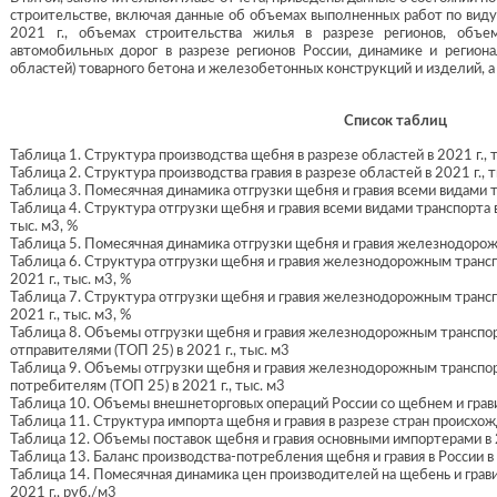
строительстве, включая данные об объемах выполненных работ по виду
2021 г., объемах строительства жилья в разрезе регионов, объ
автомобильных дорог в разрезе регионов России, динамике и региона
областей) товарного бетона и железобетонных конструкций и изделий, 
Список таблиц
Таблица 1. Структура производства щебня в разрезе областей в 2021 г., т
Таблица 2. Структура производства гравия в разрезе областей в 2021 г., т
Таблица 3. Помесячная динамика отгрузки щебня и гравия всеми видами т
Таблица 4. Структура отгрузки щебня и гравия всеми видами транспорта в
тыс. м3, %
Таблица 5. Помесячная динамика отгрузки щебня и гравия железнодорож
Таблица 6. Структура отгрузки щебня и гравия железнодорожным транспо
2021 г., тыс. м3, %
Таблица 7. Структура отгрузки щебня и гравия железнодорожным транспо
2021 г., тыс. м3, %
Таблица 8. Объемы отгрузки щебня и гравия железнодорожным трансп
отправителями (ТОП 25) в 2021 г., тыс. м3
Таблица 9. Объемы отгрузки щебня и гравия железнодорожным трансп
потребителям (ТОП 25) в 2021 г., тыс. м3
Таблица 10. Объемы внешнеторговых операций России со щебнем и гравие
Таблица 11. Структура импорта щебня и гравия в разрезе стран происхожде
Таблица 12. Объемы поставок щебня и гравия основными импортерами в 2
Таблица 13. Баланс производства-потребления щебня и гравия в России в 
Таблица 14. Помесячная динамика цен производителей на щебень и грави
2021 г., руб./м3