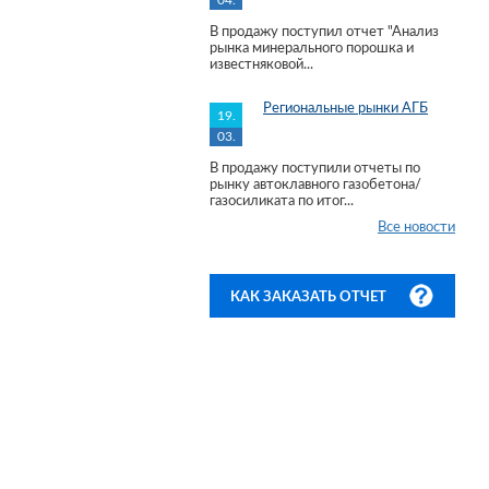
04.
В продажу поступил отчет "Анализ
рынка минерального порошка и
известняковой...
Региональные рынки АГБ
19.
03.
В продажу поступили отчеты по
рынку автоклавного газобетона/
газосиликата по итог...
Все новости
КАК ЗАКАЗАТЬ ОТЧЕТ