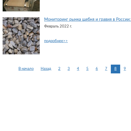
Мониторинг рынка щебня и гравия в России: 
Февраль 2022 г.
подробнее>>
В начало
Назад
2
3
4
5
6
7
8
9