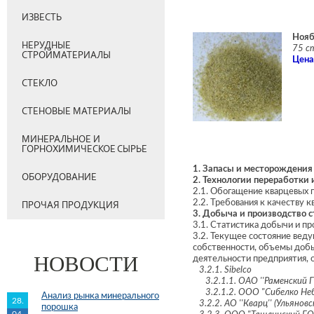
ИЗВЕСТЬ
Нояб
НЕРУДНЫЕ
75 с
СТРОЙМАТЕРИАЛЫ
Цена
СТЕКЛО
СТЕНОВЫЕ МАТЕРИАЛЫ
МИНЕРАЛЬНОЕ И
ГОРНОХИМИЧЕСКОЕ СЫРЬЕ
1. Запасы и месторождения
ОБОРУДОВАНИЕ
2. Технологии переработки 
2.1. Обогащение кварцевых 
2.2. Требования к качеству 
ПРОЧАЯ ПРОДУКЦИЯ
3. Добыча и производство 
3.1. Статистика добычи и пр
3.2. Текущее состояние веду
собственности, объемы добы
НОВОСТИ
деятельности предприятия, 
3.2.1. Sibelco
3.2.1.1. ОАО ''Раменский ГО
3.2.1.2. ООО "Сибелко Небо
Анализ рынка минерального
28.
3.2.2. АО ''Кварц'' (Ульяновс
порошка