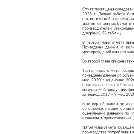
Отчет посвящен исследовани
2023 г. Данная работа баз
статистической информации
эмитентов ценных бумаг и т
производителей стекольных
диаграмм), 58 таблиц.
В первой главе отчета при
Приведены данные о колич
месторождений данного вида
Во второй главе описаны тех
Третья глава отчета посвя
приведены данные об объема
мес. 2020 г. (оценочно 202
стекольных песков в России
выпускаемой продукции, фин
за период 2017 – 9 мес. 20
В четвертой главе отчета п
об объемах внешнеторговых
оценочными данными по ито
назначения/происхождения, 
Пятая глава отчета посвящен
производства-потребления э