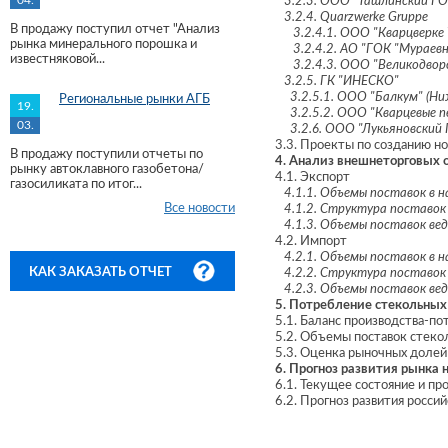
04.
3.2.3. ООО "Ташлинский ГОК"
3.2.4. Quarzwerke Gruppe
В продажу поступил отчет "Анализ
3.2.4.1. ООО "Кварцверке Ул
рынка минерального порошка и
3.2.4.2. АО "ГОК "Мураевня
известняковой...
3.2.4.3. ООО "Великодворс
3.2.5. ГК "ИНЕСКО"
3.2.5.1. ООО "Балкум" (Ниж
Региональные рынки АГБ
19.
3.2.5.2. ООО "Кварцевые пе
03.
3.2.6. ООО "Лукьяновский Г
3.3. Проекты по созданию н
В продажу поступили отчеты по
4. Анализ внешнеторговых 
рынку автоклавного газобетона/
4.1. Экспорт
газосиликата по итог...
4.1.1. Объемы поставок в 
Все новости
4.1.2. Структура поставок 
4.1.3. Объемы поставок ве
4.2. Импорт
4.2.1. Объемы поставок в 
КАК ЗАКАЗАТЬ ОТЧЕТ
4.2.2. Структура поставок 
4.2.3. Объемы поставок в
5. Потребление стекольных
5.1. Баланс производства-по
5.2. Объемы поставок стек
5.3. Оценка рыночных долей
6. Прогноз развития рынка н
6.1. Текущее состояние и п
6.2. Прогноз развития росси