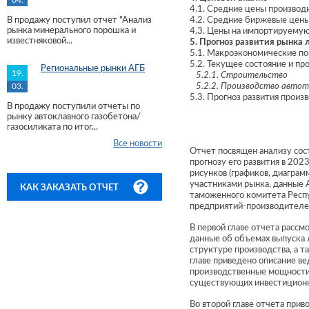
04.
4.1. Средние цены производ
В продажу поступил отчет "Анализ
4.2. Средние биржевые цены 
рынка минерального порошка и
4.3. Цены на импортируему
известняковой...
5. Прогноз развития рынка 
5.1. Макроэкономические по
5.2. Текущее состояние и п
Региональные рынки АГБ
19.
5.2.1. Строительство
03.
5.2.2. Производство автот
5.3. Прогноз развития произ
В продажу поступили отчеты по
рынку автоклавного газобетона/
газосиликата по итог...
Все новости
Отчет посвящен анализу сост
прогнозу его развития в 202
рисунков (графиков, диаграм
участниками рынка, данные 
КАК ЗАКАЗАТЬ ОТЧЕТ
таможенного комитета Респу
предприятий-производителей
В первой главе отчета рассм
данные об объемах выпуска л
структуре производства, а 
главе приведено описание ве
производственные мощности,
существующих инвестиционны
Во второй главе отчета прив