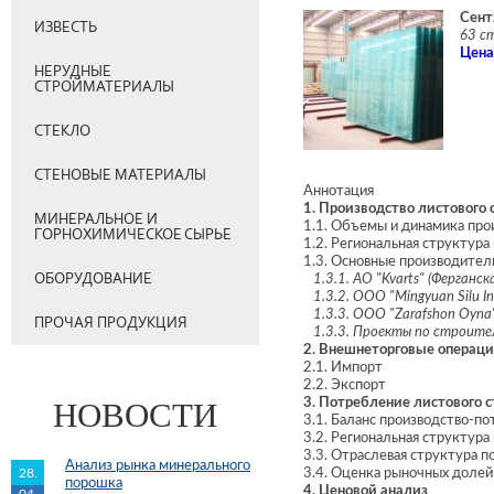
Сент
ИЗВЕСТЬ
63 с
Цена
НЕРУДНЫЕ
СТРОЙМАТЕРИАЛЫ
СТЕКЛО
СТЕНОВЫЕ МАТЕРИАЛЫ
Аннотация
1. Производство листового 
МИНЕРАЛЬНОЕ И
1.1. Объемы и динамика про
ГОРНОХИМИЧЕСКОЕ СЫРЬЕ
1.2. Региональная структура
1.3. Основные производител
ОБОРУДОВАНИЕ
1.3.1. АО "Kvarts" (Ферганск
1.3.2. ОOO "Mingyuan Silu In
1.3.3. ОOO "Zarafshon Oyna"
ПРОЧАЯ ПРОДУКЦИЯ
1.3.3. Проекты по строител
2. Внешнеторговые операци
2.1. Импорт
2.2. Экспорт
НОВОСТИ
3. Потребление листового 
3.1. Баланс производство-п
3.2. Региональная структур
3.3. Отраслевая структура 
Анализ рынка минерального
28.
3.4. Оценка рыночных долей
порошка
4. Ценовой анализ