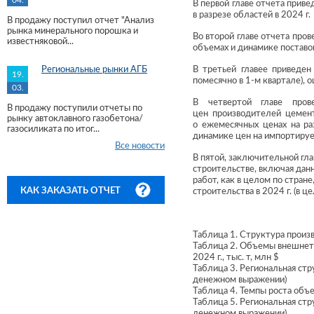
04.
В первой главе отчета прив
в разрезе областей в 2024 г.
В продажу поступил отчет "Анализ
рынка минерального порошка и
Во второй главе отчета про
известняковой...
объемах и динамике поставо
Региональные рынки АГБ
В третьей главее приведен
19.
помесячно в 1-м квартале), 
03.
В четвертой главе пров
В продажу поступили отчеты по
цен производителей цемен
рынку автоклавного газобетона/
о ежемесячных ценах на ра
газосиликата по итог...
динамике цен на импортиру
Все новости
В пятой, заключительной гл
строительстве, включая дан
работ, как в целом по стран
КАК ЗАКАЗАТЬ ОТЧЕТ
строительства в 2024 г. (в ц
Таблица 1. Структура произво
Таблица 2. Объемы внешнет
2024 г., тыс. т, млн $
Таблица 3. Региональная стр
денежном выражении)
Таблица 4. Темпы роста объе
Таблица 5. Региональная стр
денежном выражении)